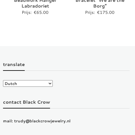
Beadwork Hanger
Bracelet “We are the
Labradoriet
Borg”
Prijs:
€
65.00
Prijs:
€
175.00
translate
contact Black Crow
mail: trudy@blackcrowjewelry.nl