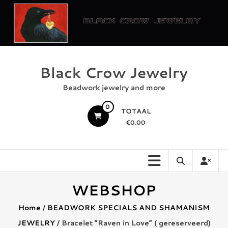
Ga
naar
de
inhoud
Black Crow Jewelry
Beadwork jewelry and more
0
TOTAAL
€0.00
WEBSHOP
Home
/
BEADWORK SPECIALS AND SHAMANISM
JEWELRY
/ Bracelet “Raven in Love” ( gereserveerd)