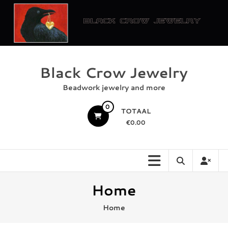
Ga
naar
de
inhoud
Black Crow Jewelry
Beadwork jewelry and more
0
TOTAAL
€0.00
Home
Home